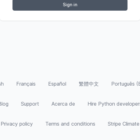
Sign in
sh
Français
Español
繁體中文
Português (B
Blog
Support
Acerca de
Hire Python developer
Privacy policy
Terms and conditions
Stripe Climate