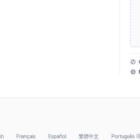
sh
Français
Español
繁體中文
Português (B