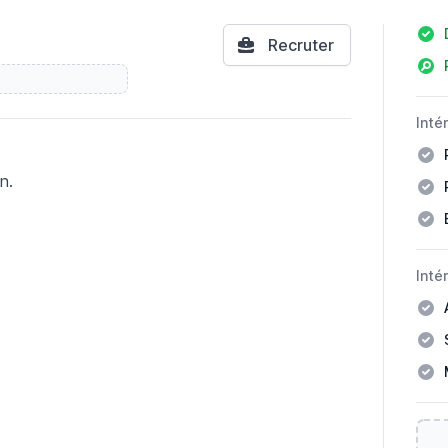
Déta
Recruter
Inté
n.
Inté