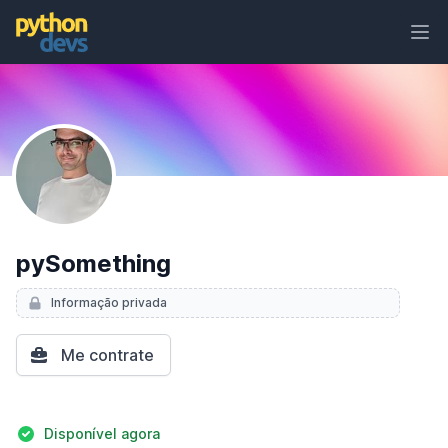
Ope
PythonDevs
pySomething
Informação privada
Me contrate
Detalhes
Disponível agora