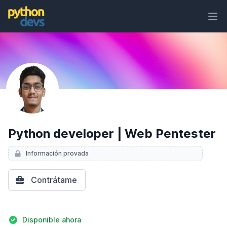
Ope
PythonDevs
Python developer | Web Pentester
Información provada
Contrátame
Detalles
Disponible ahora